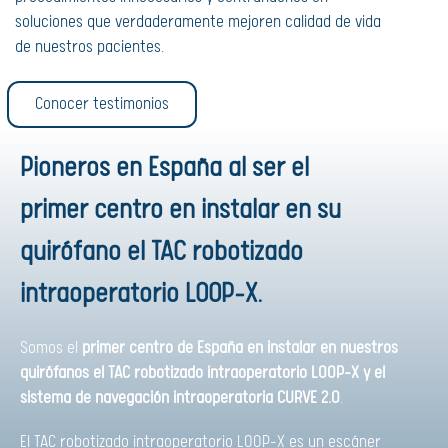
soluciones que verdaderamente mejoren calidad de vida
de nuestros pacientes.
Conocer testimonios
Pioneros en España al ser el
primer centro en instalar en su
quirófano el TAC robotizado
intraoperatorio LOOP-X.
Somos el
primer centro de España
en instalar en nuestros
quirófanos el TAC robotizado intraoperatorio LOOP-X y el
sistema de navegación intraoperatoria CURVE 2.0
.
El TAC robotizado intraoperatorio LOOP-X es un escáner