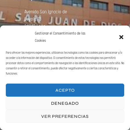
Avenida
San Ignacio de
Loyola,73
24010 León
Gestionar el Consentimiento de las
Cookies
LLÁMANOS
Para ofrecer las mejores experiencias, utilizamos tecnologías como las cookies para almacenar y/o
acceder a la información del dispositivo. El consentimiento de estas tecnologías nos permitirá
procesar datos como el comportamiento de navegación o las identificaciones únicas en este sitio. No
987 232 512
consentir o retirar el consentimiento, puede afectar negativamente a ciertas características y
funciones.
ACEPTO
SÍGUENOS
DENEGADO
VER PREFERENCIAS