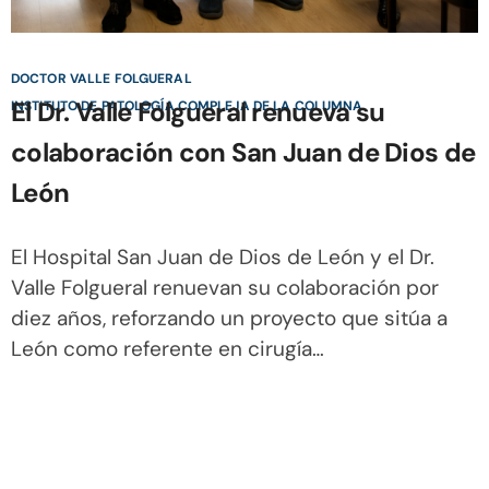
DOCTOR VALLE FOLGUERAL
El Dr. Valle Folgueral renueva su
INSTITUTO DE PATOLOGÍA COMPLEJA DE LA COLUMNA
colaboración con San Juan de Dios de
León
El Hospital San Juan de Dios de León y el Dr.
Valle Folgueral renuevan su colaboración por
diez años, reforzando un proyecto que sitúa a
León como referente en cirugía…