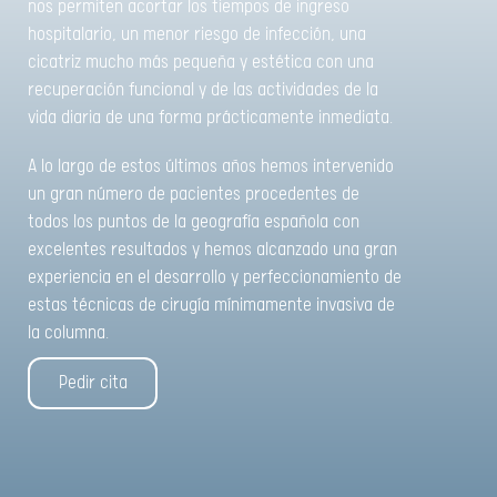
nos permiten acortar los tiempos de ingreso
hospitalario, un menor riesgo de infección, una
cicatriz mucho más pequeña y estética con una
recuperación funcional y de las actividades de la
vida diaria de una forma prácticamente inmediata.
A lo largo de estos últimos años hemos intervenido
un gran número de pacientes procedentes de
todos los puntos de la geografía española con
excelentes resultados y hemos alcanzado una gran
experiencia en el desarrollo y perfeccionamiento de
estas técnicas de cirugía mínimamente invasiva de
la columna.
Pedir cita