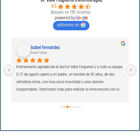
Dr. Valle Folgueral (neurocirugía)
4.5
Basado en 195 reseñas.
powered by
G
o
o
g
l
e
valóranos en
M Dolores Lozano
hace 2 años
. 
D
c
p
s
A
t
p
m
e