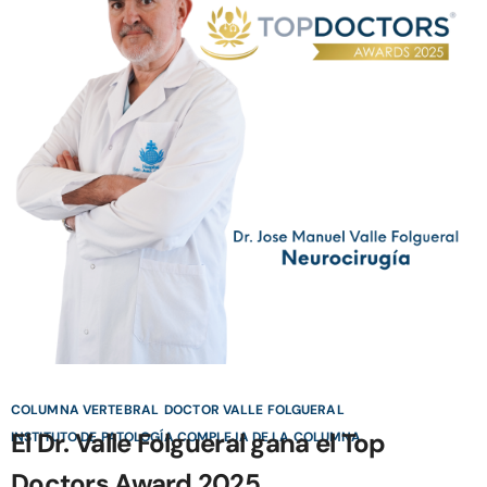
COLUMNA VERTEBRAL
DOCTOR VALLE FOLGUERAL
El Dr. Valle Folgueral gana el Top
INSTITUTO DE PATOLOGÍA COMPLEJA DE LA COLUMNA
Doctors Award 2025