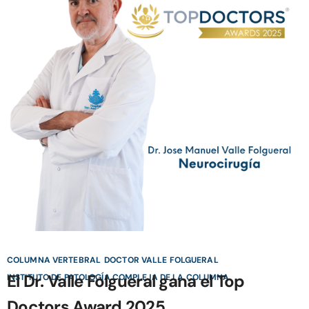
COLUMNA VERTEBRAL
DOCTOR VALLE FOLGUERAL
El Dr. Valle Folgueral gana el Top
INSTITUTO DE PATOLOGÍA COMPLEJA DE LA COLUMNA
Doctors Award 2025