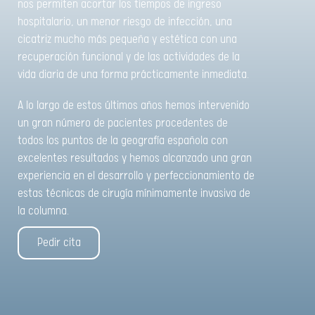
nos permiten acortar los tiempos de ingreso
hospitalario, un menor riesgo de infección, una
cicatriz mucho más pequeña y estética con una
recuperación funcional y de las actividades de la
vida diaria de una forma prácticamente inmediata.
A lo largo de estos últimos años hemos intervenido
un gran número de pacientes procedentes de
todos los puntos de la geografía española con
excelentes resultados y hemos alcanzado una gran
experiencia en el desarrollo y perfeccionamiento de
estas técnicas de cirugía mínimamente invasiva de
la columna.
Pedir cita