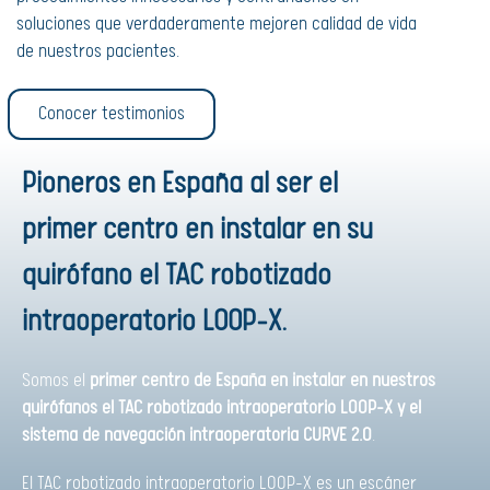
soluciones que verdaderamente mejoren calidad de vida
de nuestros pacientes.
Conocer testimonios
Pioneros en España al ser el
primer centro en instalar en su
quirófano el TAC robotizado
intraoperatorio LOOP-X.
Somos el
primer centro de España
en instalar en nuestros
quirófanos el TAC robotizado intraoperatorio LOOP-X y el
sistema de navegación intraoperatoria CURVE 2.0
.
El TAC robotizado intraoperatorio LOOP-X es un escáner