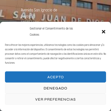
Avenida
San Ignacio de
Loyola,73
24010 León
Gestionar el Consentimiento de las
Cookies
LLÁMANOS
Para ofrecer las mejores experiencias, utilizamos tecnologías como las cookies para almacenar y/o
acceder a la información del dispositivo. El consentimiento de estas tecnologías nos permitirá
procesar datos como el comportamiento de navegación o las identificaciones únicas en este sitio. No
987 232 512
consentir o retirar el consentimiento, puede afectar negativamente a ciertas características y
funciones.
ACEPTO
SÍGUENOS
DENEGADO
VER PREFERENCIAS