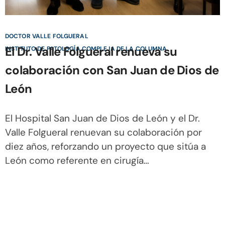
DOCTOR VALLE FOLGUERAL
El Dr. Valle Folgueral renueva su
INSTITUTO DE PATOLOGÍA COMPLEJA DE LA COLUMNA
colaboración con San Juan de Dios de
León
El Hospital San Juan de Dios de León y el Dr.
Valle Folgueral renuevan su colaboración por
diez años, reforzando un proyecto que sitúa a
León como referente en cirugía…