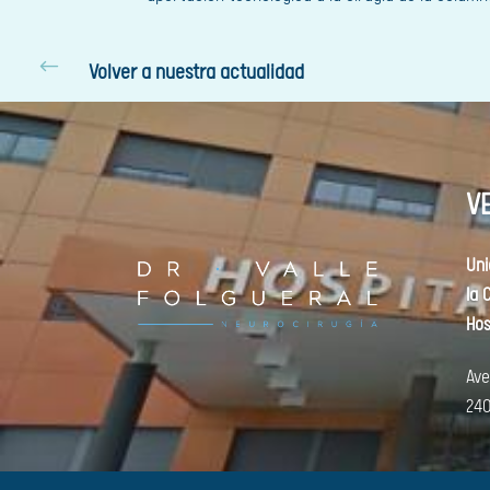
#
Volver a nuestra actualidad
V
Uni
la 
Hos
Ave
240