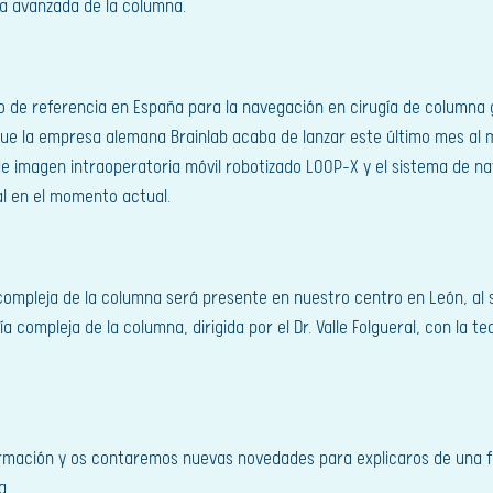
ía avanzada de la columna.
o de referencia en España para la navegación en cirugía de columna g
que la empresa alemana Brainlab acaba de lanzar este último mes al
e imagen intraoperatoria móvil robotizado LOOP-X y el sistema de na
l en el momento actual.
 compleja de la columna será presente en nuestro centro en León, al 
ía compleja de la columna, dirigida por el Dr. Valle Folgueral, con la
formación y os contaremos nuevas novedades para explicaros de una 
a.