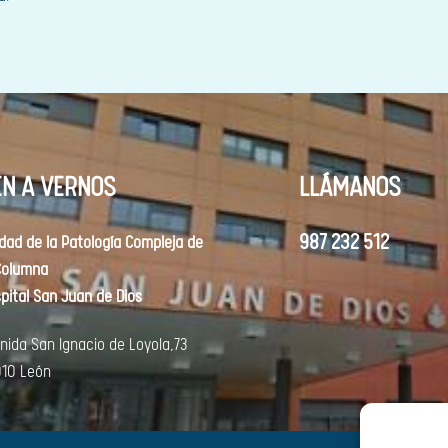
EN A VERNOS
LLÁMANOS
987 232 512
dad de la Patología Compleja de
Columna
pital San Juan de Dios
nida
San Ignacio de Loyola,73
10 León