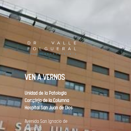
VEN A VERNOS
Unidad de la Patología
Compleja de la Columna
Hospital San Juan de Dios
Avenida
San Ignacio de
Loyola,73