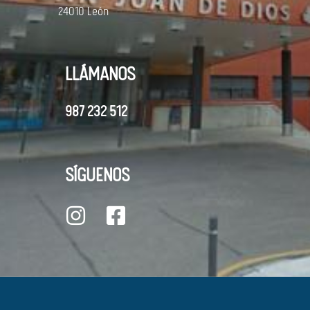
24010 León
LLÁMANOS
987 232 512
SÍGUENOS